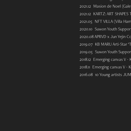
2021.12 Masion de Noel (Galer
2021.12 KARTZ: ART SHAPES 
2021.05 NFT VILLA (Villa Ham
2020.10 Suwon Youth Suppor
2020.08 APRVD x Jun Yejin Co
2019.07 KB MARU Arti-Star ‘T
2019.05 Suwon Youth Suppor
2018.12 Emerging canvas V - K
2018.11 Emerging canvas V - Ko
2016.08 10 Young artists JUMP