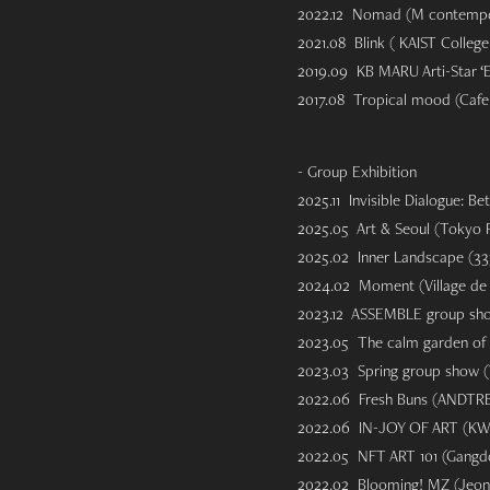
2022.12 Nomad (M contempora
2021.08 Blink ( KAIST College 
2019.09 KB MARU Arti-Star ‘
2017.08 Tropical mood (Cafe 
- Group Exhibition
2025.11 Invisible Dialogue: B
2025.05 Art & Seoul (Tokyo P
2025.02 Inner Landscape (333
2024.02 Moment (Village de A
2023.12 ASSEMBLE group sh
2023.05 The calm garden of S
2023.03 Spring group show (V
2022.06 Fresh Buns (ANDTREE
2022.06 IN-JOY OF ART (KW
2022.05 NFT ART 101 (Gangdo
2022.02 Blooming! MZ (Jeong